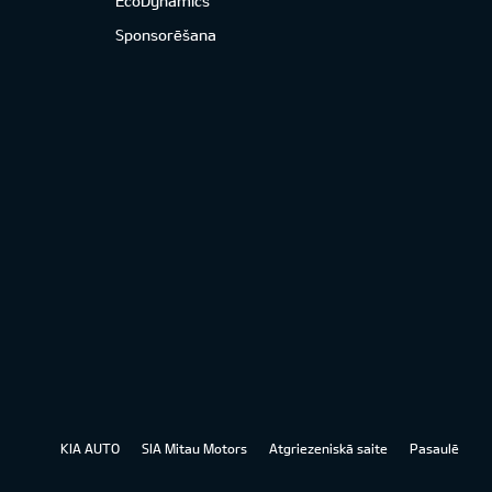
EcoDynamics
Sponsorēšana
KIA AUTO
SIA Mitau Motors
Atgriezeniskā saite
Pasaulē