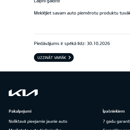
Laipni gaidīti!
Meklējiet savam auto piemērotu produktu tuvāka
Piedāvājums ir spēkā līdz: 30.10.2026
UZZINĀT VAIRĀK
Pakalpojumi
Īpašniekiem
Noliktavā pieejamie jaunie auto
7 gadu garanti