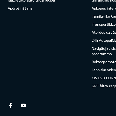
Mazlietoto auto tirdzniecība
Garantijas nos
Apdrošināšana
Apkopes inter
Family-like Ca
Transportlīdzek
Atbildes uz Jū
24h Autopalīd
Navigācijas s
programma
Rokasgrāmat
Tehniskā vide
Kia UVO CON
GPF filtra reģ
Facebook
Youtube