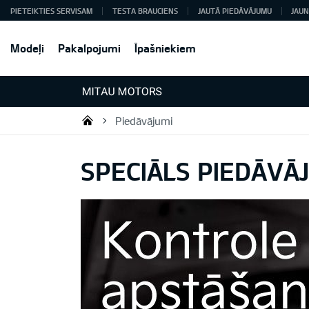
PIETEIKTIES SERVISAM
TESTA BRAUCIENS
JAUTĀ PIEDĀVĀJUMU
JAUN
Modeļi
Pakalpojumi
Īpašniekiem
Piedāvājumi
Mitau Motors
SPECIĀLS PIEDĀVĀ