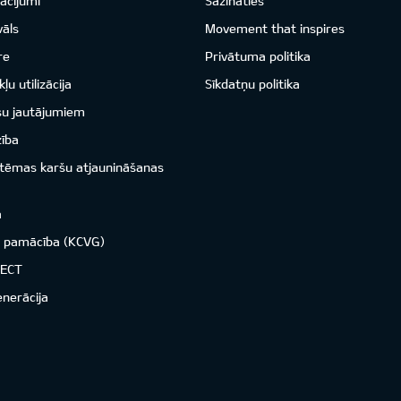
acījumi
Sazināties
vāls
Movement that inspires
re
Privātuma politika
ļu utilizācija
Sīkdatņu politika
su jautājumiem
zība
istēmas karšu atjaunināšanas
a
o pamācība (KCVG)
NECT
enerācija