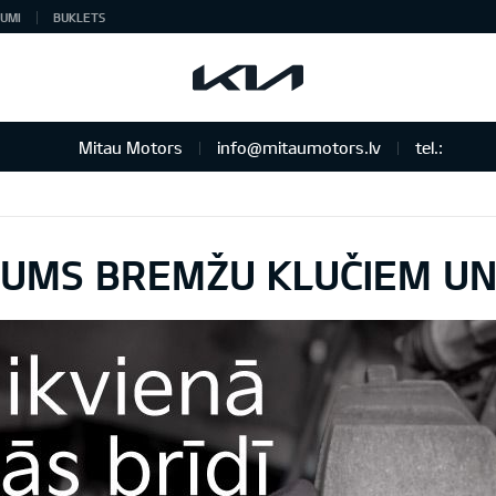
UMI
BUKLETS
Mitau Motors
info@mitaumotors.lv
tel.:
JUMS BREMŽU KLUČIEM UN