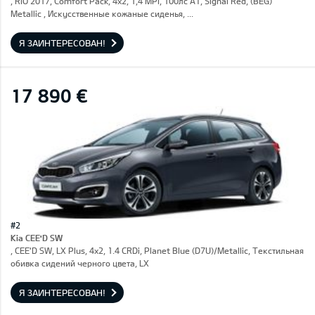
, RIO 2017, Comfort Pack, 4x2, 1,4 MPI, 100лс AT, Signal Red, (BEG)
Metallic , Искусственные кожаные сиденья, ...
Я ЗАИНТЕРЕСОВАН!
17 890 €
#2
Kia CEE'D SW
, CEE'D SW, LX Plus, 4x2, 1.4 CRDi, Planet Blue (D7U)/Metallic, Текстильная
обивка сидений черного цвета, LX
Я ЗАИНТЕРЕСОВАН!