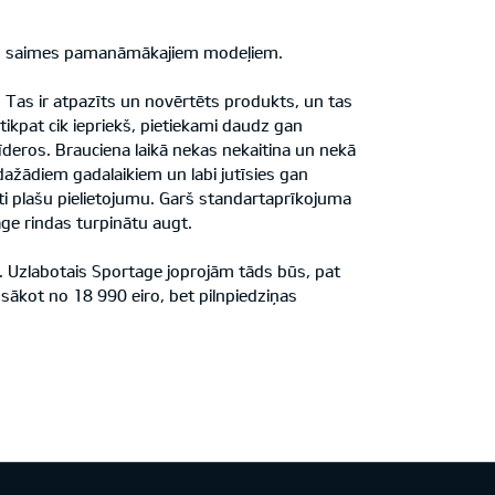
veru saimes pamanāmākajiem modeļiem.
 Tas ir atpazīts un novērtēts produkts, un tas
tikpat cik iepriekš, pietiekami daudz gan
deros. Brauciena laikā nekas nekaitina un nekā
dažādiem gadalaikiem un labi jutīsies gan
oti plašu pielietojumu. Garš standartaprīkojuma
age rindas turpinātu augt.
. Uzlabotais Sportage joprojām tāds būs, pat
ākot no 18 990 eiro, bet pilnpiedziņas