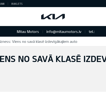
UMI
BUKLETS
Mitau Motors
info@mitaumotors.lv
tel.:
izness: Viens no savā klasē izdevīgākajiem auto
IENS NO SAVĀ KLASĒ IZDE