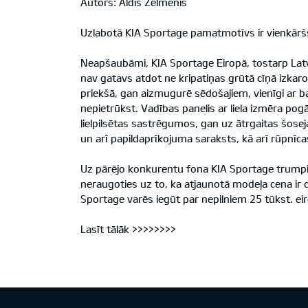
Autors: Aldis Zelmenis
Uzlabotā KIA Sportage pamatmotīvs ir vienkārš
Neapšaubāmi, KIA Sportage Eiropā, tostarp Latvi
nav gatavs atdot ne kripatiņas grūtā cīņā izkarot
priekšā, gan aizmugurē sēdošajiem, vienīgi ar 
nepietrūkst. Vadības panelis ar liela izmēra pog
lielpilsētas sastrēgumos, gan uz ātrgaitas šosej
un arī papildaprīkojuma saraksts, kā arī rūpnīca
Uz pārējo konkurentu fona KIA Sportage trumpis 
neraugoties uz to, ka atjaunotā modeļa cena ir
Sportage varēs iegūt par nepilniem 25 tūkst. ei
Lasīt tālāk
>>>>>>>>