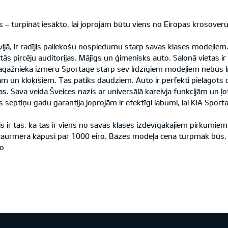
s – turpināt iesākto, lai joprojām būtu viens no Eiropas kroso
jā, ir radījis paliekošu nospiedumu starp savas klases modeļiem.
ās pircēju auditorijas. Mājīgs un ģimenisks auto. Salonā vietas ir 
bagāžnieka izmēru Sportage starp sev līdzīgiem modeļiem nebūs lī
ām un kloķīšiem. Tas patiks daudziem. Auto ir perfekti pielāgots 
as. Sava veida Šveices nazis ar universālā kareivja funkcijām un ļ
s septiņu gadu garantija joprojām ir efektīgi labumi, lai KIA Sport
ir tas, ka tas ir viens no savas klases izdevīgākajiem pirkumiem
 caurmērā kāpusi par 1000 eiro. Bāzes modeļa cena turpmāk būs, s
ro