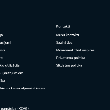
Kontakti
ja
Mūsu kontakti
acījumi
Sazināties
vāls
Movement that inspires
re
Privātuma politika
ļu utilizācija
Sīkdatņu politika
su jautājumiem
zība
istēmas karšu atjaunināšanas
a
o pamācība (KCVG)