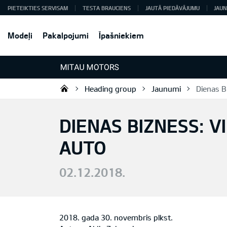
PIETEIKTIES SERVISAM
TESTA BRAUCIENS
JAUTĀ PIEDĀVĀJUMU
JAUN
Modeļi
Pakalpojumi
Īpašniekiem
Heading group
Jaunumi
Dienas B
Mitau Motors
DIENAS BIZNESS: V
AUTO
02.12.2018.
2018. gada 30. novembris plkst.