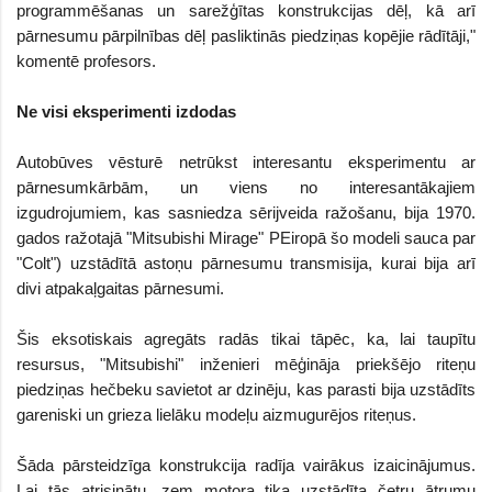
programmēšanas un sarežģītas konstrukcijas dēļ, kā arī
pārnesumu pārpilnības dēļ pasliktinās piedziņas kopējie rādītāji,"
komentē profesors.
Ne visi eksperimenti izdodas
Autobūves vēsturē netrūkst interesantu eksperimentu ar
pārnesumkārbām, un viens no interesantākajiem
izgudrojumiem, kas sasniedza sērijveida ražošanu, bija 1970.
gados ražotajā "Mitsubishi Mirage" PEiropā šo modeli sauca par
"Colt") uzstādītā astoņu pārnesumu transmisija, kurai bija arī
divi atpakaļgaitas pārnesumi.
Šis eksotiskais agregāts radās tikai tāpēc, ka, lai taupītu
resursus, "Mitsubishi" inženieri mēģināja priekšējo riteņu
piedziņas hečbeku savietot ar dzinēju, kas parasti bija uzstādīts
gareniski un grieza lielāku modeļu aizmugurējos riteņus.
Šāda pārsteidzīga konstrukcija radīja vairākus izaicinājumus.
Lai tās atrisinātu, zem motora tika uzstādīta četru ātrumu