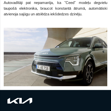
Autovadītāji pat nepamanīja, ka "Ceed" modeļu degvielu
taupošā elektronika, braucot konstantā ātrumā, automātiski
atvienoja sajūgu un atslēdza iekšdedzes dzinēju.