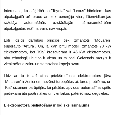
Interesanti, ka atšķirībā no "Toyota" vai "Lexus" hibrīdiem, kas
atpakaļgaitā arī brauc ar elektroenerģiju vien, Dienvidkorejas
ražotāja automašīnās uzstādītajām pārnesumkārbām
atpakaļgaitas režīms vairs nav vispār.
Ļoti līdzīgs darbības princips tiek izmantots "McLaren"
superauto "Artura". Un, lai gan britu modelī izmantots 70 kW
elektromotors, bet "Kia" krosoveram ir 45 kW elektromotors,
abu tehnoloģiju būtība ir viena un tā pati. Galvenais mērķis ir
vienkāršot dizainu un samazināt kopējo svaru.
Līdz ar to ir arī citas priekšrocības: elektromotors ļāva
"McLaren" inženieriem novērst turbopūtes aiztures problēmu, un
"Kia" dizaineri parūpējās, lai pilsētas apvidus automašīna spētu
pietiekami ātri paātrināties un vienlaikus patērēt maz degvielas.
Elektromotora pielietošana ir loģisks risinājums