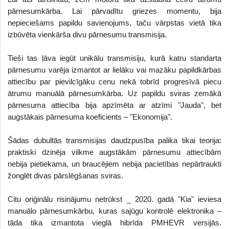
pārnesumkārba. Lai pārvadītu griezes momentu, bija
nepieciešams papildu savienojums, taču vārpstas vietā tika
izbūvēta vienkārša divu pārnesumu transmisija.
Tieši tas ļāva iegūt unikālu transmisiju, kurā katru standarta
pārnesumu varēja izmantot ar lielāku vai mazāku papildkārbas
attiecību par pievilcīgāku cenu nekā tobrīd progresīvā piecu
ātrumu manuālā pārnesumkārba. Uz papildu sviras zemākā
pārnesuma attiecība bija apzīmēta ar atzīmi "Jauda", bet
augstākais pārnesuma koeficients – "Ekonomija".
Šādas dubultās transmisijas daudzpusība palika tikai teorija:
praktiski dzinēja vilkme augstākām pārnesumu attiecībām
nebija pietiekama, un braucējiem nebija pacietības nepārtraukti
žonglēt divas pārslēgšanas sviras.
Citu oriģinālu risinājumu netrūkst _ 2020. gadā "Kia" ieviesa
manuālo pārnesumkārbu, kuras sajūgu kontrolē elektronika –
tāda tika izmantota vieglā hibrīda PMHEVR versijās.