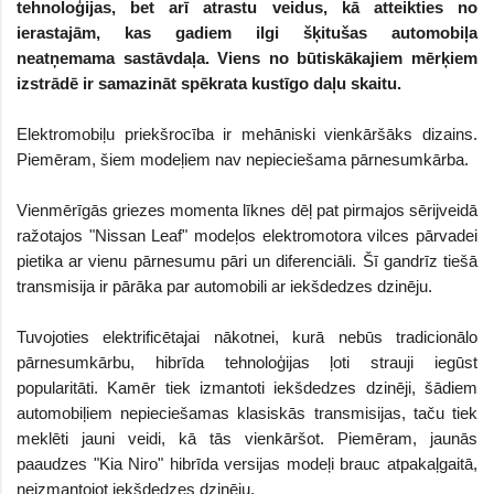
tehnoloģijas, bet arī atrastu veidus, kā atteikties no
ierastajām, kas gadiem ilgi šķitušas automobiļa
neatņemama sastāvdaļa. Viens no būtiskākajiem mērķiem
izstrādē ir samazināt spēkrata kustīgo daļu skaitu.
Elektromobiļu priekšrocība ir mehāniski vienkāršāks dizains.
Piemēram, šiem modeļiem nav nepieciešama pārnesumkārba.
Vienmērīgās griezes momenta līknes dēļ pat pirmajos sērijveidā
ražotajos "Nissan Leaf" modeļos elektromotora vilces pārvadei
pietika ar vienu pārnesumu pāri un diferenciāli. Šī gandrīz tiešā
transmisija ir pārāka par automobili ar iekšdedzes dzinēju.
Tuvojoties elektrificētajai nākotnei, kurā nebūs tradicionālo
pārnesumkārbu, hibrīda tehnoloģijas ļoti strauji iegūst
popularitāti. Kamēr tiek izmantoti iekšdedzes dzinēji, šādiem
automobiļiem nepieciešamas klasiskās transmisijas, taču tiek
meklēti jauni veidi, kā tās vienkāršot. Piemēram, jaunās
paaudzes "Kia Niro" hibrīda versijas modeļi brauc atpakaļgaitā,
neizmantojot iekšdedzes dzinēju.