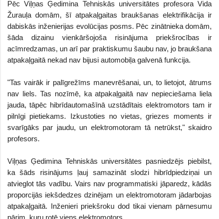
Pēc Viļņas Ģedimina Tehniskās universitātes profesora Vida
Žurauļa domām, šī atpakaļgaitas braukšanas elektrifikācija ir
dabiskās inženierijas evolūcijas posms. Pēc zinātnieka domām,
šāda dizainu vienkāršojoša risinājuma priekšrocības ir
acīmredzamas, un arī par praktiskumu šaubu nav, jo braukšana
atpakaļgaitā nekad nav bijusi automobiļa galvenā funkcija.
"Tas vairāk ir palīgrežīms manevrēšanai, un, to lietojot, ātrums
nav liels. Tas nozīmē, ka atpakaļgaitā nav nepieciešama liela
jauda, tāpēc hibrīdautomašīnā uzstādītais elektromotors tam ir
pilnīgi pietiekams. Izkustoties no vietas, griezes moments ir
svarīgāks par jaudu, un elektromotoram tā netrūkst," skaidro
profesors.
Viļņas Ģedimina Tehniskās universitātes pasniedzējs piebilst,
ka šāds risinājums ļauj samazināt slodzi hibrīdpiedziņai un
atvieglot tās vadību. Vairs nav programmatiski jāparedz, kādās
proporcijās iekšdedzes dzinējam un elektromotoram jādarbojas
atpakaļgaitā. Inženieri priekšroku dod tikai vienam pārnesumu
pārim, kuru rotē viens elektromotors.