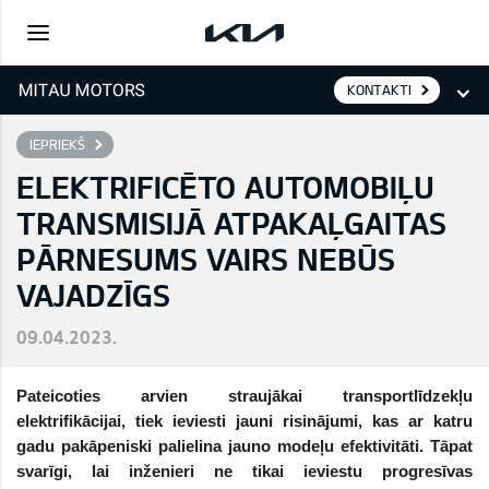
KONTAKTI
IEPRIEKŠ
ELEKTRIFICĒTO AUTOMOBIĻU
TRANSMISIJĀ ATPAKAĻGAITAS
PĀRNESUMS VAIRS NEBŪS
VAJADZĪGS
09.04.2023.
Pateicoties arvien straujākai transportlīdzekļu
elektrifikācijai, tiek ieviesti jauni risinājumi, kas ar katru
gadu pakāpeniski palielina jauno modeļu efektivitāti. Tāpat
svarīgi, lai inženieri ne tikai ieviestu progresīvas