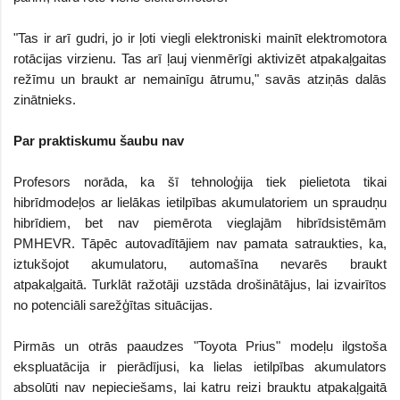
"Tas ir arī gudri, jo ir ļoti viegli elektroniski mainīt elektromotora
rotācijas virzienu. Tas arī ļauj vienmērīgi aktivizēt atpakaļgaitas
režīmu un braukt ar nemainīgu ātrumu," savās atziņās dalās
zinātnieks.
Par praktiskumu šaubu nav
Profesors norāda, ka šī tehnoloģija tiek pielietota tikai
hibrīdmodeļos ar lielākas ietilpības akumulatoriem un spraudņu
hibrīdiem, bet nav piemērota vieglajām hibrīdsistēmām
PMHEVR. Tāpēc autovadītājiem nav pamata satraukties, ka,
iztukšojot akumulatoru, automašīna nevarēs braukt
atpakaļgaitā. Turklāt ražotāji uzstāda drošinātājus, lai izvairītos
no potenciāli sarežģītas situācijas.
Pirmās un otrās paaudzes "Toyota Prius" modeļu ilgstoša
ekspluatācija ir pierādījusi, ka lielas ietilpības akumulators
absolūti nav nepieciešams, lai katru reizi brauktu atpakaļgaitā