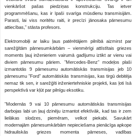
vienkāršot pašas piedziņas konstrukciju. Tas ietver
programmēšanu, kas ir īpaši svarīga mūsdienu transmisijām.
Parasti, lai viss noritētu raiti, ir precīzi jānosaka pārnesumu
attiecības," stāsta profesors.
Elektromobiļi ar laiku ļaus patērētājiem pilnībā aizmirst par
sarežģītām pārnesumkārbām – vienmērīgi attīstītais griezes
moments ļauj inženieriem vairumā gadījumu iztikt ar vienu vai
diviem pārnesumu pāriem. "Mercedes-Benz" modeļos plaši
izmantotās 9 pārnesumu automātiskās transmisijas jeb 10
pārnesumu "Ford" automātiskās transmisijas, kas tirgū debitēja
nemaz tik sen, ir sarežģīti inženiertehniskie projekti, kas ļoti īsā
perspektīvā var kļūt par pilnīgu eksotiku.
"Modernās 9 vai 10 pārnesumu automātiskās transmisijas
darbojas labi un ļauj dzinēju izmantot efektīvāk, kad tas ir zem
lielākas slodzes, piemēram, velkot piekabi. Savukārt
modernajām pārnesumkārbām nepieciešama pienācīga apkope
hidrauliskās griezes momenta pārneses, vadības