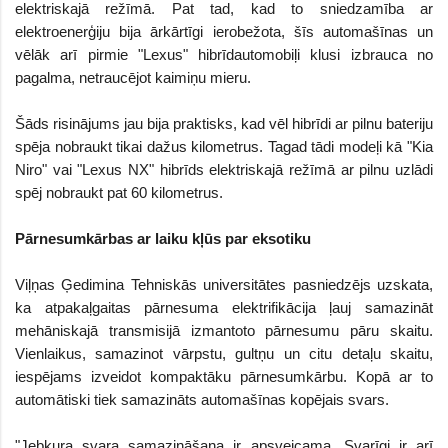
elektriskajā režīmā. Pat tad, kad to sniedzamība ar
elektroenerģiju bija ārkārtīgi ierobežota, šīs automašīnas un
vēlāk arī pirmie "Lexus" hibrīdautomobiļi klusi izbrauca no
pagalma, netraucējot kaimiņu mieru.
Šāds risinājums jau bija praktisks, kad vēl hibrīdi ar pilnu bateriju
spēja nobraukt tikai dažus kilometrus. Tagad tādi modeļi kā "Kia
Niro" vai "Lexus NX" hibrīds elektriskajā režīmā ar pilnu uzlādi
spēj nobraukt pat 60 kilometrus.
Pārnesumkārbas ar laiku kļūs par eksotiku
Viļņas Ģedimina Tehniskās universitātes pasniedzējs uzskata,
ka atpakaļgaitas pārnesuma elektrifikācija ļauj samazināt
mehāniskajā transmisijā izmantoto pārnesumu pāru skaitu.
Vienlaikus, samazinot vārpstu, gultņu un citu detaļu skaitu,
iespējams izveidot kompaktāku pārnesumkārbu. Kopā ar to
automātiski tiek samazināts automašīnas kopējais svars.
"Jebkura svara samazināšana ir apsveicama. Svarīgi ir arī