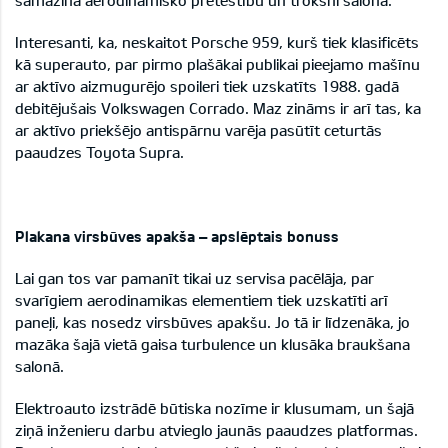
samazina aerodinamisko pretestību un troksni salonā.
Interesanti, ka, neskaitot Porsche 959, kurš tiek klasificēts
kā superauto, par pirmo plašākai publikai pieejamo mašīnu
ar aktīvo aizmugurējo spoileri tiek uzskatīts 1988. gadā
debitējušais Volkswagen Corrado. Maz zināms ir arī tas, ka
ar aktīvo priekšējo antispārnu varēja pasūtīt ceturtās
paaudzes Toyota Supra.
Plakana virsbūves apakša – apslēptais bonuss
Lai gan tos var pamanīt tikai uz servisa pacēlāja, par
svarīgiem aerodinamikas elementiem tiek uzskatīti arī
paneļi, kas nosedz virsbūves apakšu. Jo tā ir līdzenāka, jo
mazāka šajā vietā gaisa turbulence un klusāka braukšana
salonā.
Elektroauto izstrādē būtiska nozīme ir klusumam, un šajā
ziņā inženieru darbu atvieglo jaunās paaudzes platformas.