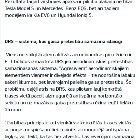
Rezultātā tagad virsbūves apakša ir pilnībā plakana ne tikai
Tesla Model S un Mercedes-Benz EQS, bet arī tādiem
modeļiem kā Kia EV6 un Hyundai Ioniq 5.
DRS – sistēma, kas
gaisa pretestību samazina īslaicīgi
Viens no spilgtākajiem aktīvās aerodinamikas piemēriem ir
F-1 bolīdos izmantotā DRS jeb aerodinamiskās pretestības
samazināšanas sistēma. “Agresīviem” aerodinamiskajiem
elementiem vienmēr ir divējāds efekts – tie nodrošina labāku
saķeri līkumos, bet ievērojami palielina gaisa pretestību. Šo
problēmu daļēji atrisina DRS, kas pilotam ļauj konkrētā
trases vietā pacelt aizmugurējā antispārna horizontālo
sekciju un uz mazākas gaisa pretestības rēķina iegūt lielāku
ātrumu.
“Darbības princips ir ļoti vienkāršs: konkrētās trases vietās
ar pogas nospiešanu tiek mainīts aizmugurējā antispārna
leņķis, var teikt, ka tas tiek atvērts. Tas ievērojami samazina