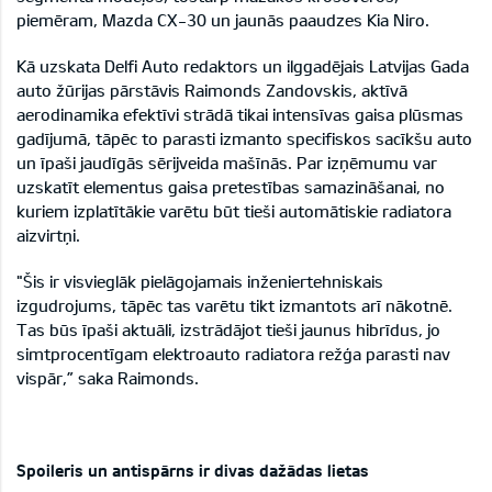
piemēram, Mazda CX-30 un jaunās paaudzes Kia Niro.
Kā uzskata Delfi Auto redaktors un ilggadējais Latvijas Gada
auto žūrijas pārstāvis Raimonds Zandovskis, aktīvā
aerodinamika efektīvi strādā tikai intensīvas gaisa plūsmas
gadījumā, tāpēc to parasti izmanto specifiskos sacīkšu auto
un īpaši jaudīgās sērijveida mašīnās. Par izņēmumu var
uzskatīt elementus gaisa pretestības samazināšanai, no
kuriem izplatītākie varētu būt tieši automātiskie radiatora
aizvirtņi.
"Šis ir visvieglāk pielāgojamais inženiertehniskais
izgudrojums, tāpēc tas varētu tikt izmantots arī nākotnē.
Tas būs īpaši aktuāli, izstrādājot tieši jaunus hibrīdus, jo
simtprocentīgam elektroauto radiatora režģa parasti nav
vispār,” saka Raimonds.
Spoileris un antispārns ir divas dažādas lietas