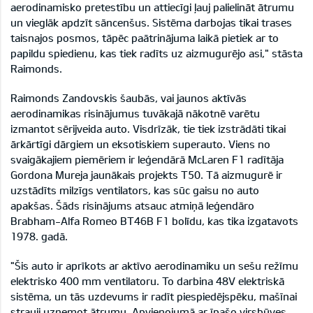
aerodinamisko pretestību un attiecīgi ļauj palielināt ātrumu
un vieglāk apdzīt sāncenšus. Sistēma darbojas tikai trases
taisnajos posmos, tāpēc paātrinājuma laikā pietiek ar to
papildu spiedienu, kas tiek radīts uz aizmugurējo asi," stāsta
Raimonds.
Raimonds Zandovskis šaubās, vai jaunos aktīvās
aerodinamikas risinājumus tuvākajā nākotnē varētu
izmantot sērijveida auto. Visdrīzāk, tie tiek izstrādāti tikai
ārkārtīgi dārgiem un eksotiskiem superauto. Viens no
svaigākajiem piemēriem ir leģendārā McLaren F1 radītāja
Gordona Mureja jaunākais projekts T50. Tā aizmugurē ir
uzstādīts milzīgs ventilators, kas sūc gaisu no auto
apakšas. Šāds risinājums atsauc atmiņā leģendāro
Brabham-Alfa Romeo BT46B F1 bolīdu, kas tika izgatavots
1978. gadā.
"Šis auto ir aprīkots ar aktīvo aerodinamiku un sešu režīmu
elektrisko 400 mm ventilatoru. To darbina 48V elektriskā
sistēma, un tās uzdevums ir radīt piespiedējspēku, mašīnai
strauji uzņemot ātrumu. Apvienojumā ar īpašo virsbūves