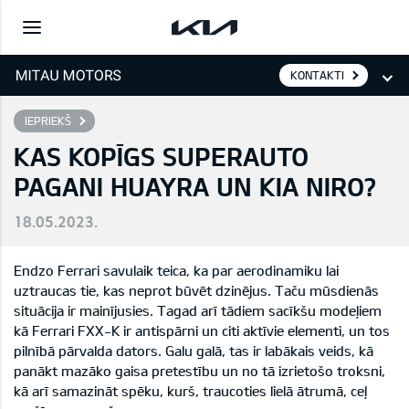
KONTAKTI
IEPRIEKŠ
KAS KOPĪGS SUPERAUTO
PAGANI HUAYRA UN KIA NIRO?
18.05.2023.
Endzo Ferrari savulaik teica, ka par aerodinamiku lai
uztraucas tie, kas neprot būvēt dzinējus. Taču mūsdienās
situācija ir mainījusies. Tagad arī tādiem sacīkšu modeļiem
kā Ferrari FXX-K ir antispārni un citi aktīvie elementi, un tos
pilnībā pārvalda dators. Galu galā, tas ir labākais veids, kā
panākt mazāko gaisa pretestību un no tā izrietošo troksni,
kā arī samazināt spēku, kurš, traucoties lielā ātrumā, ceļ