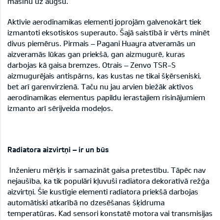
mašīnu uz augšu.
Aktīvie aerodinamikas elementi joprojām galvenokārt tiek
izmantoti eksotiskos superauto. Šajā saistībā ir vērts minēt
divus piemērus. Pirmais – Pagani Huayra atveramās un
aizveramās lūkas gan priekšā, gan aizmugurē, kuras
darbojas kā gaisa bremzes. Otrais – Zenvo TSR-S
aizmugurējais antispārns, kas kustas ne tikai šķērseniski,
bet arī garenvirzienā. Taču nu jau arvien biežāk aktīvos
aerodinamikas elementus papildu ierastajiem risinājumiem
izmanto arī sērijveida modeļos.
Radiatora aizvirtņi – ir un būs
Inženieru mērķis ir samazināt gaisa pretestību. Tāpēc nav
nejaušība, ka tik populāri kļuvuši radiatora dekoratīvā režģa
aizvirtņi. Šie kustīgie elementi radiatora priekšā darbojas
automātiski atkarībā no dzesēšanas šķidruma
temperatūras. Kad sensori konstatē motora vai transmisijas