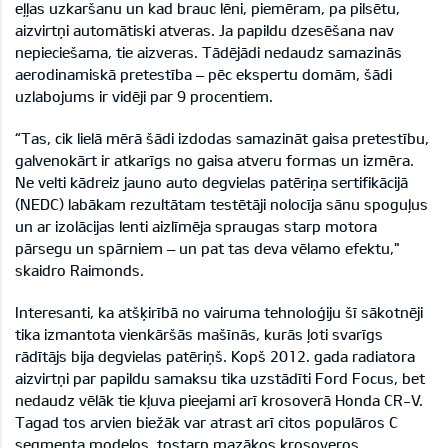
eļļas uzkaršanu un kad brauc lēni, piemēram, pa pilsētu,
aizvirtņi automātiski atveras. Ja papildu dzesēšana nav
nepieciešama, tie aizveras. Tādējādi nedaudz samazinās
aerodinamiskā pretestība – pēc ekspertu domām, šādi
uzlabojums ir vidēji par 9 procentiem.
“Tas, cik lielā mērā šādi izdodas samazināt gaisa pretestību,
galvenokārt ir atkarīgs no gaisa atveru formas un izmēra.
Ne velti kādreiz jauno auto degvielas patēriņa sertifikācijā
(NEDC) labākam rezultātam testētāji nolocīja sānu spoguļus
un ar izolācijas lenti aizlīmēja spraugas starp motora
pārsegu un spārniem – un pat tas deva vēlamo efektu,"
skaidro Raimonds.
Interesanti, ka atšķirībā no vairuma tehnoloģiju šī sākotnēji
tika izmantota vienkāršās mašīnās, kurās ļoti svarīgs
rādītājs bija degvielas patēriņš. Kopš 2012. gada radiatora
aizvirtņi par papildu samaksu tika uzstādīti Ford Focus, bet
nedaudz vēlāk tie kļuva pieejami arī krosoverā Honda CR-V.
Tagad tos arvien biežāk var atrast arī citos populāros C
segmenta modeļos, tostarp mazākos krosoveros,