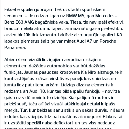
Fiksētie spoileri joprojām tiek uzstādīti sportiskiem
sedaniem – tie redzami gan uz BMW M5, gan Mercedes-
Benz E63 AMG bagāžnieka vāka. Tiesa, tie nav īpaši efektīvi,
braucot nelielā ātrumā, tāpēc, lai mazinātu gaisa pretestību,
arvien biežāk tiek izmantoti aktīvie aizmugurējie spoileri. Kā
labākos piemērus šai ziņā var minēt Audi A7 un Porsche
Panamera.
Abiem šiem vizuāli līdzīgajiem aerodinamiskajiem
elementiem dažādos automobiļos var būt dažādas
funkcijas. Jaunās paaudzes krosovera Kia Niro aizmugurē ir
kontrastējošas krāsas virsbūves paneļi, kas sniedzas no
jumta līdz pat riteņu arkām. Līdzīgs dizaina elements ir
redzams arī Audi R8, kur tas pilda īpašu funkciju – novirza
gaisu uz vidū novietoto dzinēju. Kia gadījumā motors ir
priekšpusē, taču arī šai vizuāli atšķirīgajai detaļai ir īpašs
mērķis. Tur, kur beidzas sānu stikls un sākas durvis, ir šaura
iedobe, kas stiepjas līdz pat mašīnas aizmugurei. Blakus tai
ir uzstādīti speciāli gaisa deflektori, un tas viss nedaudz