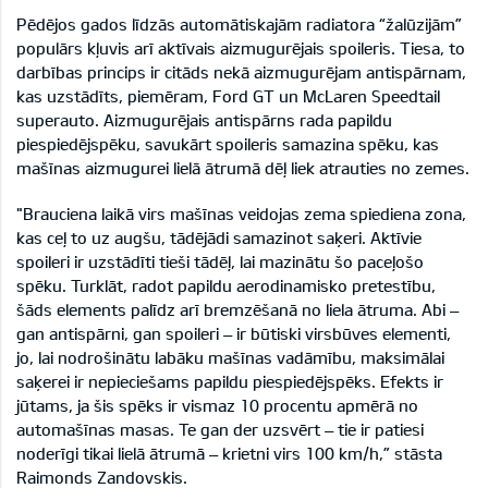
Pēdējos gados līdzās automātiskajām radiatora “žalūzijām”
populārs kļuvis arī aktīvais aizmugurējais spoileris. Tiesa, to
darbības princips ir citāds nekā aizmugurējam antispārnam,
kas uzstādīts, piemēram, Ford GT un McLaren Speedtail
superauto. Aizmugurējais antispārns rada papildu
piespiedējspēku, savukārt spoileris samazina spēku, kas
mašīnas aizmugurei lielā ātrumā dēļ liek atrauties no zemes.
"Brauciena laikā virs mašīnas veidojas zema spiediena zona,
kas ceļ to uz augšu, tādējādi samazinot saķeri. Aktīvie
spoileri ir uzstādīti tieši tādēļ, lai mazinātu šo paceļošo
spēku. Turklāt, radot papildu aerodinamisko pretestību,
šāds elements palīdz arī bremzēšanā no liela ātruma. Abi –
gan antispārni, gan spoileri – ir būtiski virsbūves elementi,
jo, lai nodrošinātu labāku mašīnas vadāmību, maksimālai
saķerei ir nepieciešams papildu piespiedējspēks. Efekts ir
jūtams, ja šis spēks ir vismaz 10 procentu apmērā no
automašīnas masas. Te gan der uzsvērt – tie ir patiesi
noderīgi tikai lielā ātrumā – krietni virs 100 km/h,” stāsta
Raimonds Zandovskis.