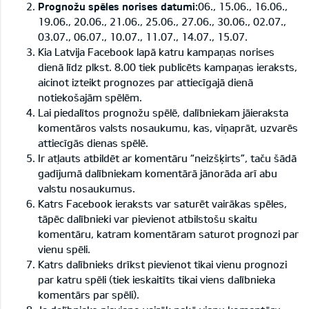
Prognožu spēles norises datumi:
06., 15.06., 16.06.,
19.06., 20.06., 21.06., 25.06., 27.06., 30.06., 02.07.,
03.07., 06.07., 10.07., 11.07., 14.07., 15.07.
Kia Latvija Facebook lapā katru kampaņas norises
dienā līdz plkst. 8.00 tiek publicēts kampaņas ieraksts,
aicinot izteikt prognozes par attiecīgajā dienā
notiekošajām spēlēm.
Lai piedalītos prognožu spēlē, dalībniekam jāieraksta
komentāros valsts nosaukumu, kas, viņaprāt, uzvarēs
attiecīgās dienas spēlē.
Ir atļauts atbildēt ar komentāru “neizšķirts”, taču šādā
gadījumā dalībniekam komentārā jānorāda arī abu
valstu nosaukumus.
Katrs Facebook ieraksts var saturēt vairākas spēles,
tāpēc dalībnieki var pievienot atbilstošu skaitu
komentāru, katram komentāram saturot prognozi par
vienu spēli.
Katrs dalībnieks drīkst pievienot tikai vienu prognozi
par katru spēli (tiek ieskaitīts tikai viens dalībnieka
komentārs par spēli).