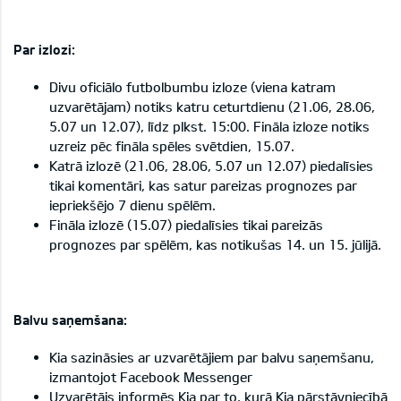
Par izlozi:
Divu oficiālo futbolbumbu izloze (viena katram
uzvarētājam) notiks katru ceturtdienu (21.06, 28.06,
5.07 un 12.07), līdz plkst. 15:00. Fināla izloze notiks
uzreiz pēc fināla spēles svētdien, 15.07.
Katrā izlozē (21.06, 28.06, 5.07 un 12.07) piedalīsies
tikai komentāri, kas satur pareizas prognozes par
iepriekšējo 7 dienu spēlēm.
Fināla izlozē (15.07) piedalīsies tikai pareizās
prognozes par spēlēm, kas notikušas 14. un 15. jūlijā.
Balvu saņemšana:
Kia sazināsies ar uzvarētājiem par balvu saņemšanu,
izmantojot Facebook Messenger
Uzvarētājs informēs Kia par to, kurā Kia pārstāvniecībā