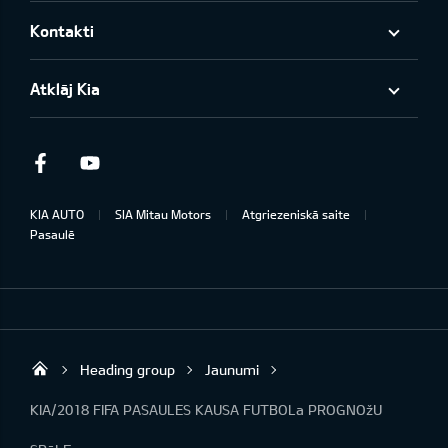
Kontakti
Atklāj Kia
Facebook
Youtube
KIA AUTO
SIA Mitau Motors
Atgriezeniskā saite
Pasaulē
Heading group
Jaunumi
Mitau Motors
KIA/2018 FIFA PASAULES KAUSA FUTBOLa PROGNOžU