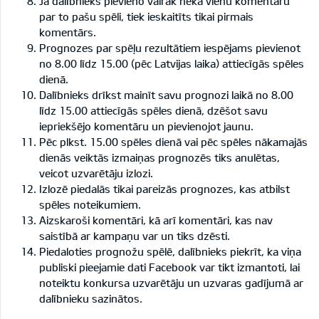
Ja dalībnieks pievieno vairāk nekā vienu komentāru
par to pašu spēli, tiek ieskaitīts tikai pirmais
komentārs.
Prognozes par spēļu rezultātiem iespējams pievienot
no 8.00 līdz 15.00 (pēc Latvijas laika) attiecīgās spēles
dienā.
Dalībnieks drīkst mainīt savu prognozi laikā no 8.00
līdz 15.00 attiecīgās spēles dienā, dzēšot savu
iepriekšējo komentāru un pievienojot jaunu.
Pēc plkst. 15.00 spēles dienā vai pēc spēles nākamajās
dienās veiktās izmaiņas prognozēs tiks anulētas,
veicot uzvarētāju izlozi.
Izlozē piedalās tikai pareizās prognozes, kas atbilst
spēles noteikumiem.
Aizskaroši komentāri, kā arī komentāri, kas nav
saistībā ar kampaņu var un tiks dzēsti.
Piedaloties prognožu spēlē, dalībnieks piekrīt, ka viņa
publiski pieejamie dati Facebook var tikt izmantoti, lai
noteiktu konkursa uzvarētāju un uzvaras gadījumā ar
dalībnieku sazinātos.