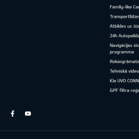
Family-like Ca
Transportlīdzek
Atbildes uz Jū
24h Autopalīd
Navigācijas s
programma
Rokasgrāmat
Tehniskā vide
Kia UVO CON
GPF filtra reģ
Facebook
Youtube