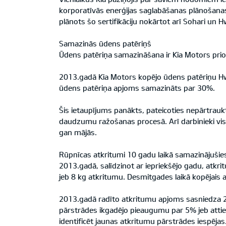
korporatīvās enerģijas saglabāšanas plānošanas 
plānots šo sertifikāciju nokārtot arī Sohari un 
Samazinās ūdens patēriņš
Ūdens patēriņa samazināšana ir Kia Motors priori
2013.gadā Kia Motors kopējo ūdens patēriņu H
ūdens patēriņa apjoms samazināts par 30%.
Šis ietaupījums panākts, pateicoties nepārtraukt
daudzumu ražošanas procesā. Arī darbinieki vis
gan mājās.
Rūpnīcas atkritumi 10 gadu laikā samazinājušie
2013.gadā, salīdzinot ar iepriekšējo gadu, atkr
jeb 8 kg atkritumu. Desmitgades laikā kopējais
2013.gadā radīto atkritumu apjoms sasniedza 22
pārstrādes ikgadējo pieaugumu par 5% jeb attie
identificēt jaunas atkritumu pārstrādes iespējas