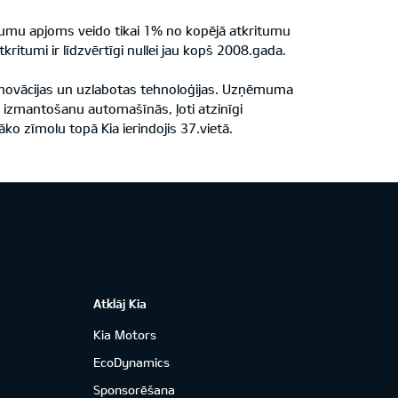
kritumu apjoms veido tikai 1% no kopējā atkritumu
itumi ir līdzvērtīgi nullei jau kopš 2008.gada.
 inovācijas un uzlabotas tehnoloģijas. Uzņēmuma
āli izmantošanu automašīnās, ļoti atzinīgi
o zīmolu topā Kia ierindojis 37.vietā.
Atklāj Kia
Kia Motors
EcoDynamics
Sponsorēšana