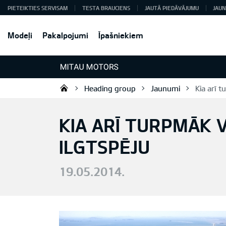
PIETEIKTIES SERVISAM
TESTA BRAUCIENS
JAUTĀ PIEDĀVĀJUMU
JAUN
Modeļi
Pakalpojumi
Īpašniekiem
Heading group
Jaunumi
Kia arī t
Mitau Motors
KIA ARĪ TURPMĀK 
ILGTSPĒJU
19.05.2014.