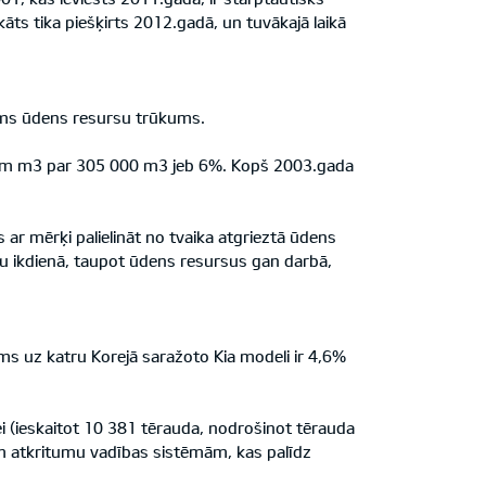
ts tika piešķirts 2012.gadā, un tuvākajā laikā
ējams ūdens resursu trūkums.
iem m3 par 305 000 m3 jeb 6%. Kopš 2003.gada
 ar mērķi palielināt no tvaika atgrieztā ūdens
ņu ikdienā, taupot ūdens resursus gan darbā,
ms uz katru Korejā saražoto Kia modeli ir 4,6%
 (ieskaitot 10 381 tērauda, nodrošinot tērauda
ām atkritumu vadības sistēmām, kas palīdz