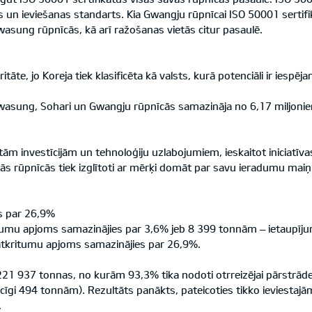
un ieviešanas standarts. Kia Gwangju rūpnīcai ISO 50001 sertifikā
Hwasung rūpnīcās, kā arī ražošanas vietās citur pasaulē.
tāte, jo Koreja tiek klasificēta kā valsts, kurā potenciāli ir iesp
wasung, Sohari un Gwangju rūpnīcās samazināja no 6,17 miljon
ām investīcijām un tehnoloģiju uzlabojumiem, ieskaitot iniciatīvas
ās rūpnīcās tiek izglītoti ar mērķi domāt par savu ieradumu mai
s par 26,9%
itumu apjoms samazinājies par 3,6% jeb 8 399 tonnām – ietaupīju
 atkritumu apjoms samazinājies par 26,9%.
1 937 tonnas, no kurām 93,3% tika nodoti otrreizējai pārstrādei
cīgi 494 tonnām). Rezultāts panākts, pateicoties tikko ieviestaj
.