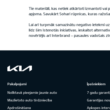
Tie materiāli, kas netiek atkārtoti izmantoti vai
apjoma. Savukārt Sohari rūpnīcas, kuras ražošan
Lai arī turpmāk samazinātu negatīvo ietekmi uz
līdz šim īstenotās iniciatīvas, ieskaitot alterna
novērtējis arī Interbrand – pasaules vadošais z
Pakalpojumi
Īpašniekiem
Noliktavā pieejamie jaunie auto
7 gadu garanti
Mazlietoto auto tirdzniecība
Garantijas nos
Apdrošināšana
Apkopes inter