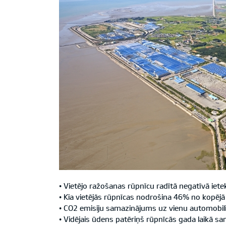
• Vietējo ražošanas rūpnīcu radītā negatīvā iete
• Kia vietējās rūpnīcas nodrošina 46% no kopēj
• CO2 emisiju samazinājums uz vienu automobili, 
• Vidējais ūdens patēriņš rūpnīcās gada laikā s