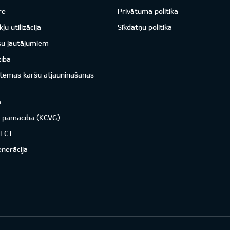
re
Privātuma politika
ļu utilizācija
Sīkdatņu politika
su jautājumiem
zība
istēmas karšu atjaunināšanas
a
o pamācība (KCVG)
NECT
enerācija