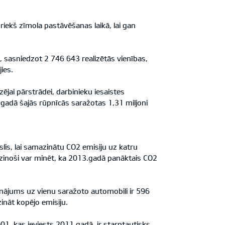
iekš zīmola pastāvēšanas laikā, lai gan
%, sasniedzot 2 746 643 realizētās vienības,
ies.
jai pārstrādei, darbinieku iesaistes
gadā šajās rūpnīcās saražotas 1,31 miljoni
lis, lai samazinātu CO2 emisiju uz katru
dzinoši var minēt, ka 2013.gadā panāktais CO2
inājums uz vienu saražoto automobili ir 596
ināt kopējo emisiju.
1, kas ieviests 2011.gadā, ir starptautisks