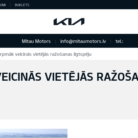
UMI
BUKLETS
Mitau Motors
info@mitaumotors.lv
tel.:
urpmāk veicinās vietējās ražošanas ilgtspēju
VEICINĀS VIETĒJĀS RAŽOŠ