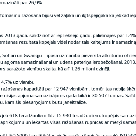
samazināti par 26,9%
mašīnu ražošana bijusi vēl zaļāka un ilgtspējīgāka kā jebkad iepr
 2013.gadā, salīdzinot ar iepriekšējo gadu, palielinājies par 1,4
šanās rezultātā kopējais videi nodarītais kaitējums ir samazināj
, Sohari un Gwangju – īpaša uzmanība pievērsta atkritumu otrreizē
tumu apjoma samazināšanai un ūdens patēriņa ierobežošanai. 2013.
saražoto vienību skaita, kā arī 1,26 miljoni dzinēji.
 4,7% uz vienību
 ražošanas kapacitāti par 12 947 vienībām, tomēr tas nebija šķērs
s emisijas apjoma samazinājums gada laikā ir 30 507 tonnas. Salī
u, kam šis piesārņojums būtu jāneitralizē.
% jeb 618 teradžouliem līdz 15 930 teradžouliem: kopējais samaz
o aprīkojumu un iekārtas visās ražošanas rūpnīcās ar mērķi samaz
gūt ISO 50001 sertifikātus visās savās rūpnīcās pasaulē. ISO 5000