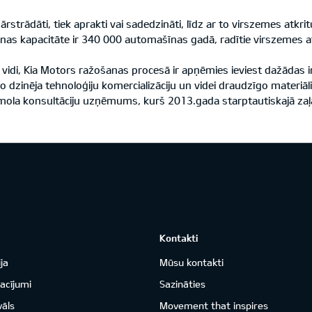
 pārstrādāti, tiek aprakti vai sadedzināti, līdz ar to virszemes at
as kapacitāte ir 340 000 automašīnas gadā, radītie virszemes atkr
 vidi, Kia Motors ražošanas procesā ir apņēmies ieviest dažādas
tīvo dzinēja tehnoloģiju komercializāciju un videi draudzīgo materi
īmola konsultāciju uzņēmums, kurš 2013.gada starptautiskajā zaļāk
Kontakti
ja
Mūsu kontakti
acījumi
Sazināties
vāls
Movement that inspires