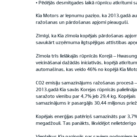
• Pēdējās desmitgades laikā rūpnīcu atkritumi 
Kia Motors ar lepnumu paziņo, ka 2013.gadā auto
ražošanas un pārdošanas apjomi pieauguši.
Zīmīgi, ka Kia zīmola kopējais pārdošanas apjoms
savukārt uzņēmuma ilgtspējīgas attīstības apņem
Zīmola trīs lielākajās rūpnīcās Korejā – Hwasung
veicināšanai dažādās iniciatīvās, kopējā atkri
automašīnas, kas veido 46% no kopējā Kia Motors 
CO2 emisiju samazinājums ražošanas procesā –
2013.gadā Kia savās Korejas rūpnīcās palielināja
saražoto vienību par 4,7% jeb 29,4 kg. Kopējai
samazinājums ir pasargājis 30,44 miljonus priež
Kopējais enerģijas patēriņš samazināts par 3,7
megadžouli. Tas panākts, likvidējot nelietderīg
Vienlaikus Kia paziņojis par saviem nodomiem ie