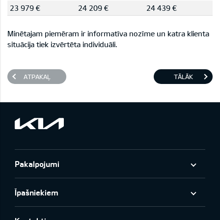
23 979 €
24 209 €
24 439 €
Minētajam piemēram ir informatīva nozīme un katra klienta
situācija tiek izvērtēta individuāli.
ATPAKAĻ
TĀLĀK
Pakalpojumi
Īpašniekiem