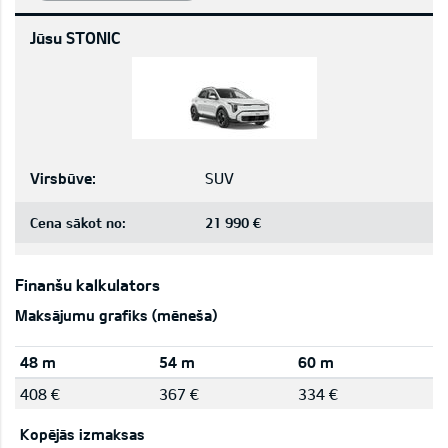
Jūsu STONIC
Virsbūve:
SUV
Cena sākot no:
21 990 €
Finanšu kalkulators
Maksājumu grafiks (mēneša)
48 m
54 m
60 m
408 €
367 €
334 €
Kopējās izmaksas