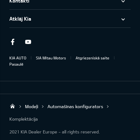
Kontakti
Atklāj Kia
Facebook
Youtube
KIA AUTO
SIA Mitau Motors
Atgriezeniskā saite
Pasaulē
Modeļi
Automašīnas konfigurators
Mitau Motors
Komplektācija
2021 KIA Dealer Europe - all rights reserved.