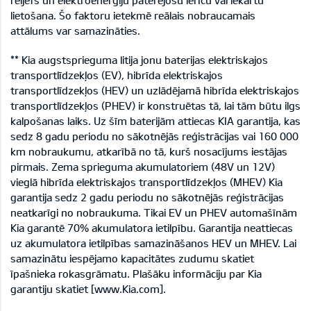
reljefs un elektroenerģiju patērējošu ierīču vai iekārtu
lietošana. Šo faktoru ietekmē reālais nobraucamais
attālums var samazināties.
** Kia augstsprieguma litija jonu baterijas elektriskajos
transportlīdzekļos (EV), hibrīda elektriskajos
transportlīdzekļos (HEV) un uzlādējamā hibrīda elektriskajos
transportlīdzekļos (PHEV) ir konstruētas tā, lai tām būtu ilgs
kalpošanas laiks. Uz šīm baterijām attiecas KIA garantija, kas
sedz 8 gadu periodu no sākotnējās reģistrācijas vai 160 000
km nobraukumu, atkarībā no tā, kurš nosacījums iestājas
pirmais. Zema sprieguma akumulatoriem (48V un 12V)
vieglā hibrīda elektriskajos transportlīdzekļos (MHEV) Kia
garantija sedz 2 gadu periodu no sākotnējās reģistrācijas
neatkarīgi no nobraukuma. Tikai EV un PHEV automašīnām
Kia garantē 70% akumulatora ietilpību. Garantija neattiecas
uz akumulatora ietilpības samazināšanos HEV un MHEV. Lai
samazinātu iespējamo kapacitātes zudumu skatiet
īpašnieka rokasgrāmatu. Plašāku informāciju par Kia
garantiju skatiet [www.Kia.com].