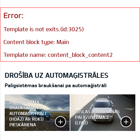
Error:
Template is not exits.(id:3025)
Content block type: Main
Template name: content_block_content2
DROŠĪBA UZ AUTOMAĢISTRĀLES
Palīgsistēmas braukšanai pa automaģistrāli
PALĪGSISTĒMA
BRAUKŠANAI PA
JOSLAS IETURĒŠANAS
AUTOMAĢISTRĀLI
PALĪGSISTĒMA 2
(HDA2) AR ROKU
(LFA2)
PIESKĀRIENA
ATPAZĪŠANU (HOD)