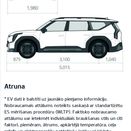
Atruna
* EV dati ir balstīti uz jaunāko pieejamo informāciju.
Nobraucamais attālums noteikts saskaņā ar standartizētu
ES mērīšanas procedūru (WLTP). Faktisko nobraucamo
attālumu var ietekmēt individuālais braukšanas stils un citi
faktori, piemēram, ātrums, apkārtējā temperatūra, ceļa