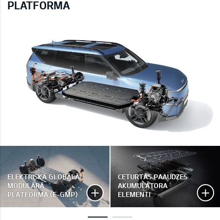
PLATFORMA
ELEKTRISKĀ GLOBĀLĀ
CETURTĀS PAAUDZES
MODULĀRĀ
AKUMULATORA
PLATFORMA (E-GMP)
ELEMENTI