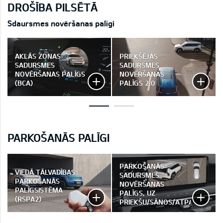
DROŠĪBA PILSĒTĀ
Sdaursmes novēršanas palīgi
AKLĀS ZONAS
PRIEKŠĒJĀS
SADURSMES
SADURSMES
NOVĒRŠANAS PALĪGS
NOVĒRŠANAS
(BCA)
PALĪGS 2.0
PARKOŠANĀS PALĪGI
PARKOŠANĀS
VIEDĀ TĀLVADĪBAS
SADURSMES
PARKOŠANĀS
NOVĒRŠANAS
PALĪGSISTĒMA
PALĪGS, UZ
(RSPA2)
PRIEKŠU/SĀNOS/ATPAKAĻGAIT