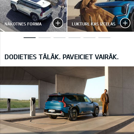
NĀKOTNES FORMA
LUKTURI, KAS IZCEĻAS
DODIETIES TĀLĀK. PAVEICIET VAIRĀK.