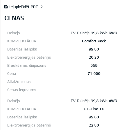
Lejupielādēt PDF
CENAS
EV Dzinējs 99,8 kWh RWD
Comfort Pack
99.80
20.20
569
71 900
EV Dzinējs 99,8 kWh AWD
GT-Line TX
99.80
22.80