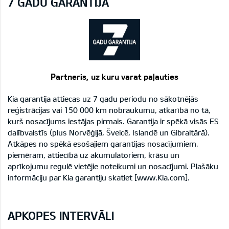
7 GADU GARANTIJA
Partneris, uz kuru varat paļauties
Kia garantija attiecas uz 7 gadu periodu no sākotnējās
reģistrācijas vai 150 000 km nobraukumu, atkarībā no tā,
kurš nosacījums iestājas pirmais. Garantija ir spēkā visās ES
dalībvalstīs (plus Norvēģijā, Šveicē, Islandē un Gibraltārā).
Atkāpes no spēkā esošajiem garantijas nosacījumiem,
piemēram, attiecībā uz akumulatoriem, krāsu un
aprīkojumu regulē vietējie noteikumi un nosacījumi. Plašāku
informāciju par Kia garantiju skatiet [www.Kia.com].
APKOPES INTERVĀLI