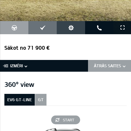
Sākot no 71 900 €
IZMĒRI
ĀTRĀS SAITES
360° view
EV6 GT-LINE
GT
START