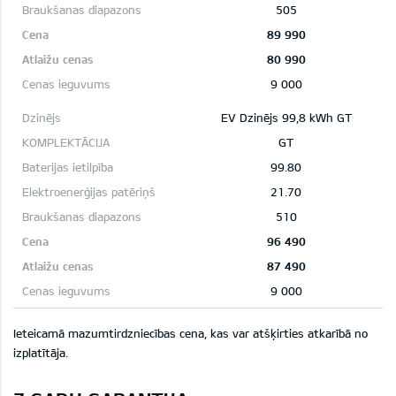
505
89 990
80 990
9 000
EV Dzinējs 99,8 kWh GT
GT
99.80
21.70
510
96 490
87 490
9 000
Ieteicamā mazumtirdzniecības cena, kas var atšķirties atkarībā no
izplatītāja
.