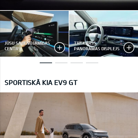
JŪSU SAVIENOJAMĪBAS
TRĪSKĀRŠS
CENTRS
PANORĀMAS DISPLEJS
SPORTISKĀ KIA EV9 GT