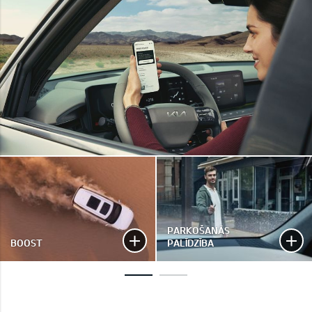
PARKOŠANĀS
BOOST
PALĪDZĪBA