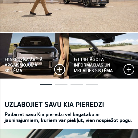
EKSKLUZĪVA ĀRĒJĀ
GT PIELĀGOTA
APGAISMOJUMA
INFORMĀCIJAS UN
SISTĒMA
IZKLAIDES SISTĒMA
UZLABOJIET SAVU KIA PIEREDZI
Padariet savu Kia pieredzi vēl bagātāku ar
jauninājumiem, kuriem var piekļūt, vien nospiežot pogu.