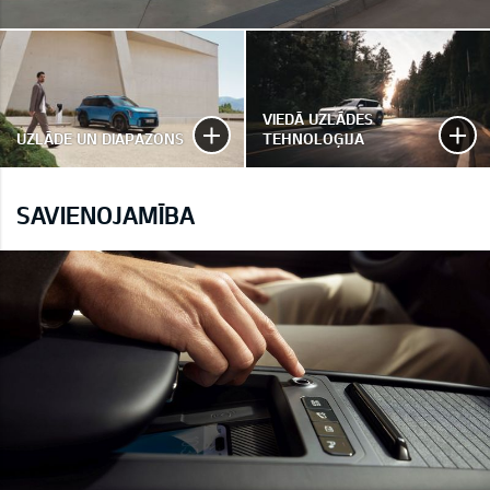
VIEDĀ UZLĀDES
UZLĀDE UN DIAPAZONS
TEHNOLOĢIJA
SAVIENOJAMĪBA