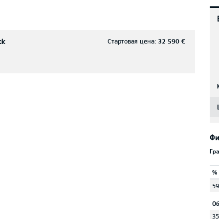
ck
Стартовая цена:
32 590 €
Фи
Гр
%
59
Об
35