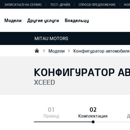
ЗАПИСАТЬСЯ НА СЕРВИС
ТЕСТ-ДРАЙВ
СПРОСИ ПРЕДЛОЖЕНИЕ
НО
Модели
Другие услуги
Владельцу
Модели
Конфигуратор автомобиля
Mitau Motors
КОНФИГУРАТОР А
XCEED
Привод
Комплектация
Д