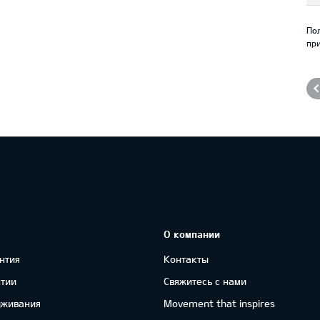
По
при
О компании
нтия
Контакты
нтии
Свяжитесь с нами
уживания
Movement that inspires