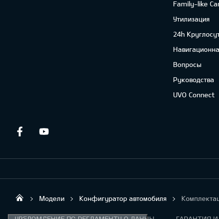
Family-like Ca
Утилизация
24h Круглосу
Навигационна
Вопросы
Руководства
UVO Connect
Facebook
Youtube
Модели
Конфигуратор автомобиля
Комплекта
Mitau Motors
УВЕДОМЛЕНИЕ ПО РЕГЛАМЕНТУ О ДАННЫХ "KIA CONNECT "