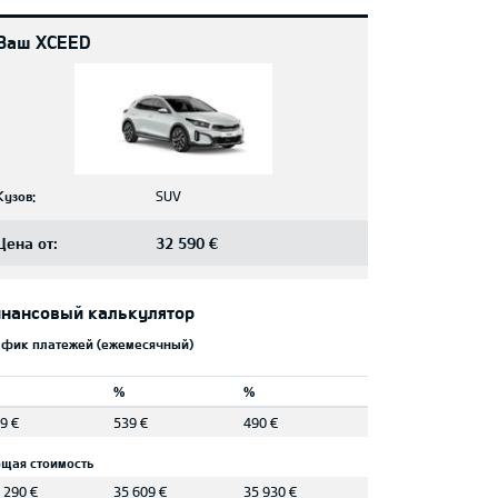
Ваш XCEED
Кузов:
SUV
Цена от:
32 590 €
нансовый калькулятор
афик платежей (ежемесячный)
%
%
9 €
539 €
490 €
щая стоимость
 290 €
35 609 €
35 930 €