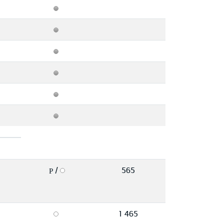
/
565
P
1 465