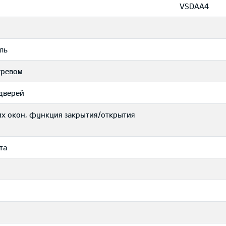
VSDAA4
ль
гревом
дверей
их окон, функция закрытия/открытия
та