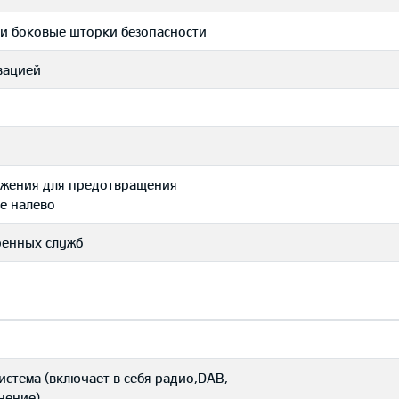
и боковые шторки безопасности
вацией
ожения для предотвращения
е налево
тренных служб
истема (включает в себя радио,DAB,
нение)