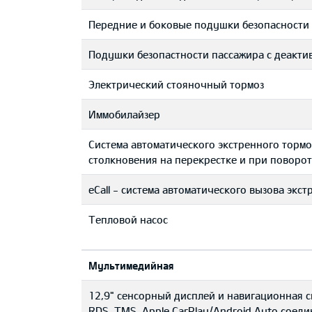
Передние и боковые подушки безопасности 
Подушки безопастности пассажира с деакти
Электрический стояночный тормоз
Иммобилайзер
Система автоматического экстренного торм
столкновения на перекрестке и при поворот
eCall - система автоматического вызова экс
Тепловой насос
Мультимедийная
12,9" сенсорный дисплей и навигационная с
RDS, TMS, Apple CarPlay/Android Auto соеди