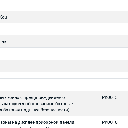
Key
теля
пых зонах с предупреждением о
PK0015
адывающиеся обогреваемые боковые
ая боковая подушка безопасности)
ой зоны на дисплее приборной панели,
PK0018