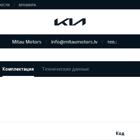
ВОСТИ
БРОШЮРА
Mitau Motors
info@mitaumotors.lv
тел.:
Комплектация
Технические данные
Код