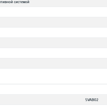
птивной системой
SVAB02