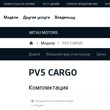
ЗАПИСАТЬСЯ НА СЕРВИС
ТЕСТ-ДРАЙВ
СПРОСИ ПРЕДЛОЖЕНИЕ
НО
Модели
Другие услуги
Владельцу
Модели
PV5 CARGO
Mitau Motors
Домой
Внешний вид и интерьер
Цены
PV5 CARGO
Комплектация
Стандартная комплектация
Опции