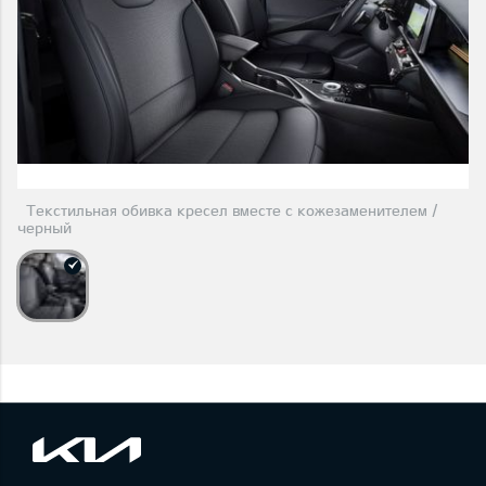
Текстильная обивка кресел вместе с кожезаменителем /
черный