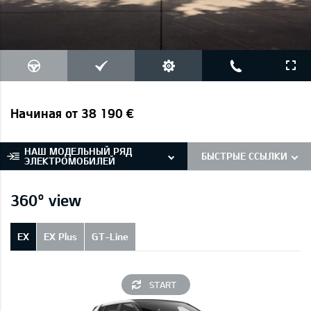
Начиная от 38 190 €
НАШ МОДЕЛЬНЫЙ РЯД
БЫСТРЫЕ ССЫЛКИ
ЭЛЕКТРОМОБИЛЕЙ
360° view
EX
EX Plus
GT-Line
START