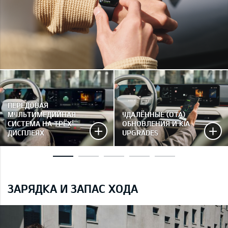
ПЕРЕДОВАЯ
МУЛЬТИМЕДИЙНАЯ
УДАЛЁННЫЕ (OTA)
СИСТЕМА НА ТРЁХ
ОБНОВЛЕНИЯ И KIA
ДИСПЛЕЯХ
UPGRADES
ЗАРЯДКА И ЗАПАС ХОДА