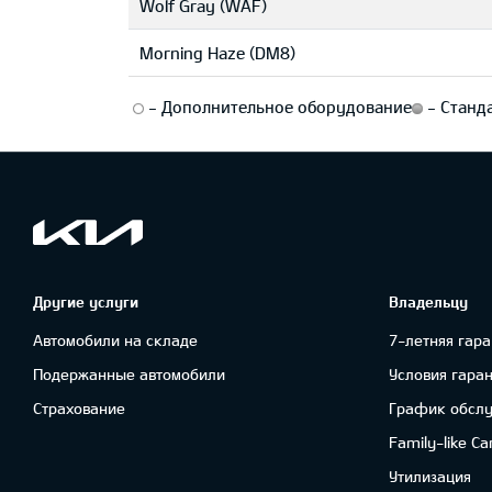
Wolf Gray (WAF)
Morning Haze (DM8)
-
Дополнительное оборудование
-
Станда
Другие услуги
Владельцу
Автомобили на складе
7-летняя гара
Подержанные автомобили
Условия гара
Cтрахование
График обсл
Family-like Ca
Утилизация