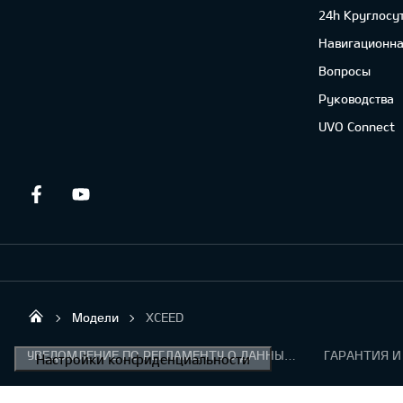
24h Круглосу
Навигационна
Вопросы
Руководства
UVO Connect
Facebook
Youtube
Модели
XCEED
Mitau Motors
УВЕДОМЛЕНИЕ ПО РЕГЛАМЕНТУ О ДАННЫХ "KIA CONNECT "