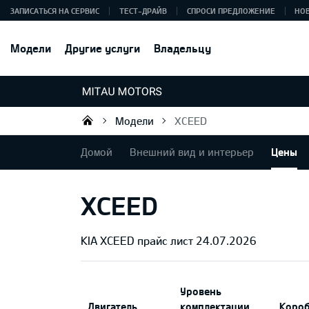
ЗАПИСАТЬСЯ НА СЕРВИС
ТЕСТ-ДРАЙВ
СПРОСИ ПРЕДЛОЖЕНИЕ
НО
Модели
Другие услуги
Владельцу
Модели
XCEED
Mitau Motors
Домой
Внешний вид и интерьер
Цены
XCEED
KIA XCEED прайс лист 24.07.2026
Уровень
Двигатель
комплектации
Короб