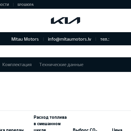
ВОСТИ
БРОШЮРА
Mitau Motors
info@mitaumotors.lv
тел.:
Комплектация
Технические данные
Расход топлива
в смешанном
ка передач
цикле
Выброс CO₂
Цена