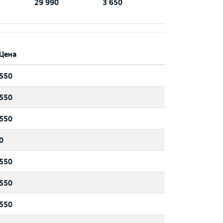
29 990
3 650
Цена
550
550
550
0
550
550
550