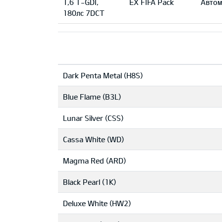
1,6 T-GDI,
EX FIFA Pack
Автом
180лс 7DCT
Dark Penta Metal (H8S)
Blue Flame (B3L)
Lunar Silver (CSS)
Cassa White (WD)
Magma Red (ARD)
Black Pearl (1K)
Deluxe White (HW2)