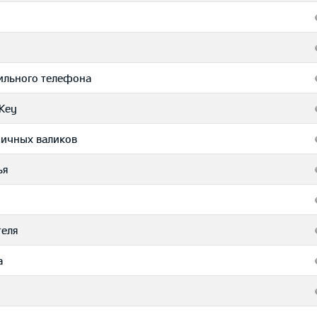
бильного телефона
Key
ничных валиков
ья
теля
а