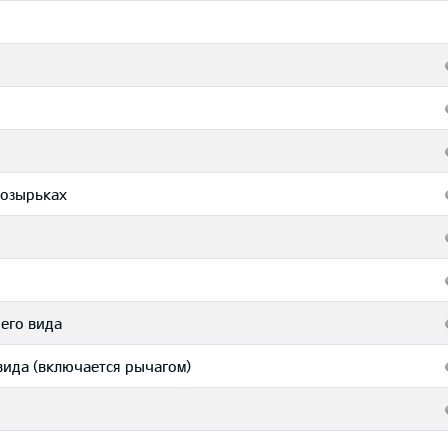
козырьках
его вида
вида (включается рычагом)