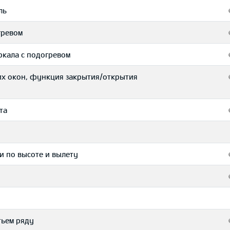
ль
гревом
ркала с подогревом
их окон, функция закрытия/открытия
та
и по высоте и вылету
тьем ряду