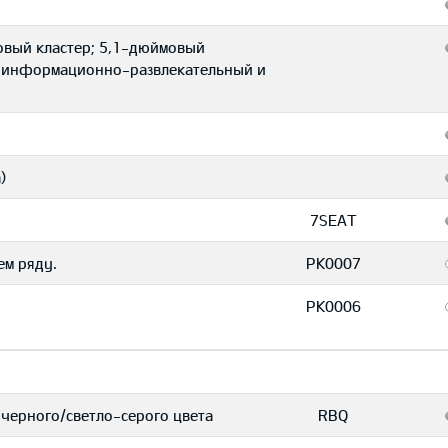
овый кластер; 5,1-дюймовый
 информационно-развлекательный и
)
7SEAT
ем ряду.
PK0007
PK0006
 черного/светло-серого цвета
RBQ