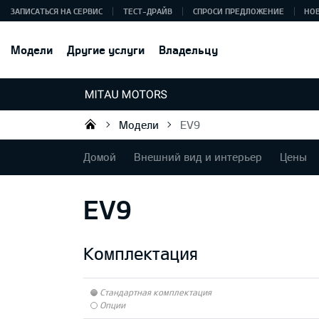
ЗАПИСАТЬСЯ НА СЕРВИС
ТЕСТ-ДРАЙВ
СПРОСИ ПРЕДЛОЖЕНИЕ
НО
Модели
Другие услуги
Владельцу
Модели
EV9
Mitau Motors
Домой
Внешний вид и интерьер
Цены
EV9
Комплектация
Стандартная комплектация
Опции