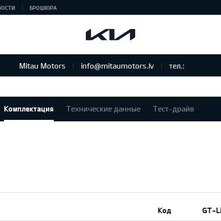
ВОСТИ
БРОШЮРА
Mitau Motors
info@mitaumotors.lv
тел.:
Комплектация
Технические данные
Тест-драйв
Код
GT-L