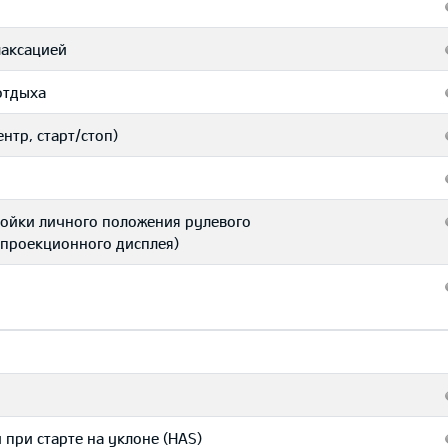
лаксацией
отдыха
нтр, старт/стоп)
тройки личного положения рулевого
и проекционного дисплея)
 при старте на уклоне (HAS)