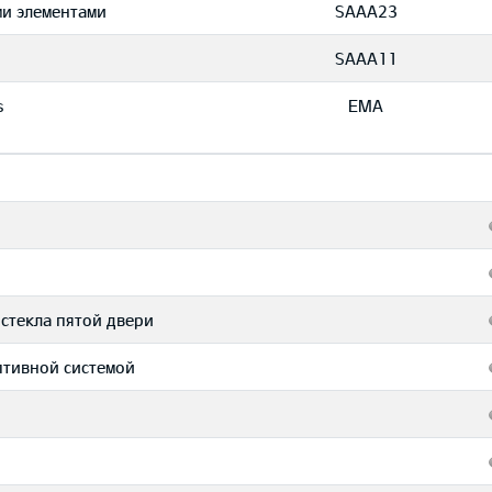
ми элементами
SAAA23
SAAA11
s
EMA
 стекла пятой двери
птивной системой