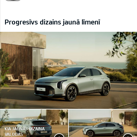
Progresīvs dizains jaunā līmenī
KIA JAUNĀS DIZAINA
VALODAS