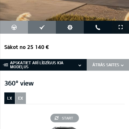
Sākot no 25 140 €
APSKATIET ARĪ LĪDZĪGUS KIA
ĀTRĀS SAITES
MODEĻUS
360° view
LX
EX
START