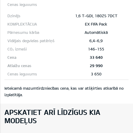
1,6 T-GDI, 180ZS 7DCT
EX FIFA Pack
Automātiskā
6,4-6,9
146-155
33 640
29 990
3 650
Ieteicamā mazumtirdzniecības cena, kas var atšķirties atkarībā no
izplatītāja
.
APSKATIET ARĪ LĪDZĪGUS KIA
MODEĻUS