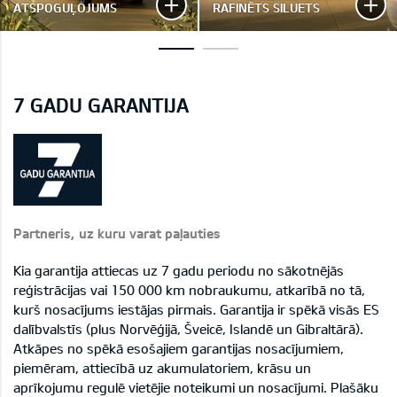
ATSPOGUĻOJUMS
RAFINĒTS SILUETS
7 GADU GARANTIJA
Partneris, uz kuru varat paļauties
Kia garantija attiecas uz 7 gadu periodu no sākotnējās
reģistrācijas vai 150 000 km nobraukumu, atkarībā no tā,
kurš nosacījums iestājas pirmais. Garantija ir spēkā visās ES
dalībvalstīs (plus Norvēģijā, Šveicē, Islandē un Gibraltārā).
Atkāpes no spēkā esošajiem garantijas nosacījumiem,
piemēram, attiecībā uz akumulatoriem, krāsu un
aprīkojumu regulē vietējie noteikumi un nosacījumi. Plašāku