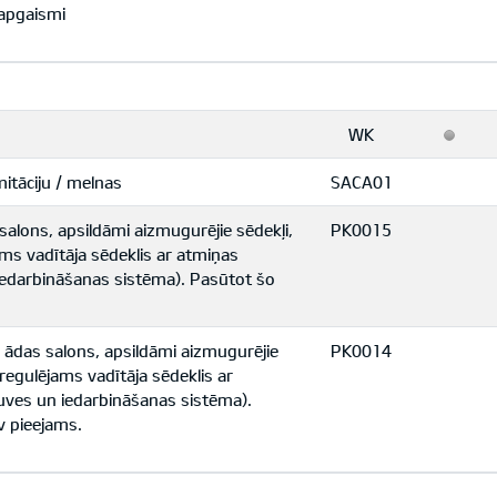
 apgaismi
WK
itāciju / melnas
SACA01
alons, apsildāmi aizmugurējie sēdekļi,
PK0015
jams vadītāja sēdeklis ar atmiņas
iedarbināšanas sistēma). Pasūtot šo
 ādas salons, apsildāmi aizmugurējie
PK0014
i regulējams vadītāja sēdeklis ar
uves un iedarbināšanas sistēma).
v pieejams.