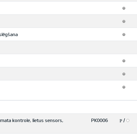
slēgšana
mata kontrole, lietus sensors,
PK0006
/
P