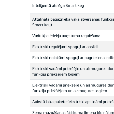
Inteliģentā atslēga Smart key
Attālināta bagāžnieka vāka atvēršanas funkcija
Smart key)
Vadītāja sēdekļa augstuma regulēšana
Elektriski regulējami spoguļi ar apsildi
Elektriski nolokāmi spoguļi ar pagrieziena indik
Elektriski vadāmi priekšējie un aizmugures du
funkciju priekšējiem logiem
Elektriski vadāmi priekšējie un aizmugures du
funkciju priekšējiem un aizmugures logiem
Aukstā laika pakete (elektriski apsildāmi priekš
Zema mazgāšanas škidruma līmeņa bīdinājuma