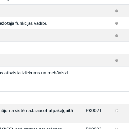
ežotāja funkcijas vadību
as atbalsta izliekums un mehāniski
ājuma sistēma,braucot atpakaļgaitā
PK0021