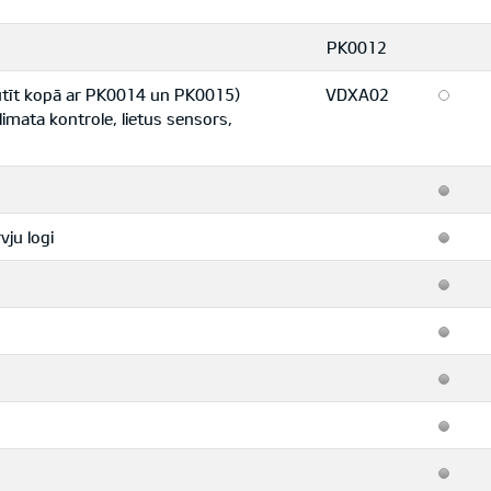
PK0012
sūtīt kopā ar PK0014 un PK0015)
VDXA02
mata kontrole, lietus sensors,
vju logi