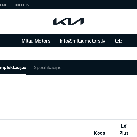
UMI
BUKLETS
Mitau Motors
info@mitaumotors.lv
tel.:
mplektācijas
Specifikācijas
LX
Kods
Plus