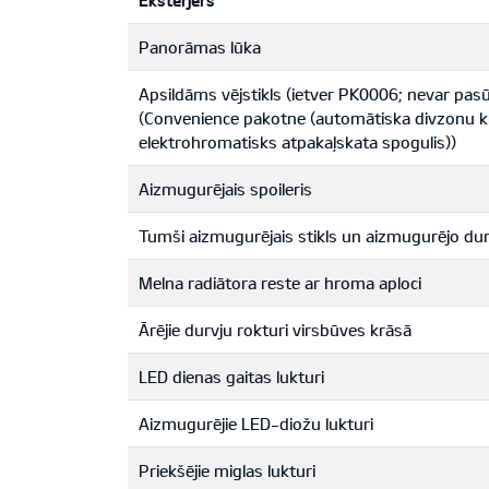
Eksterjers
Panorāmas lūka
Apsildāms vējstikls (ietver PK0006; nevar pa
(Convenience pakotne (automātiska divzonu kli
elektrohromatisks atpakaļskata spogulis))
Aizmugurējais spoileris
Tumši aizmugurējais stikls un aizmugurējo dur
Melna radiātora reste ar hroma aploci
Ārējie durvju rokturi virsbūves krāsā
LED dienas gaitas lukturi
Aizmugurējie LED-diožu lukturi
Priekšējie miglas lukturi