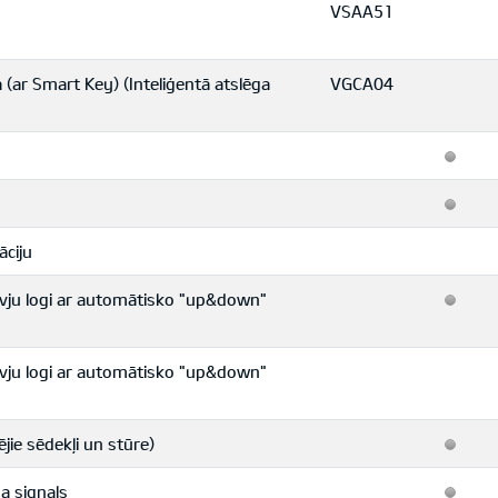
VSAA51
 (ar Smart Key) (Inteliģentā atslēga
VGCA04
āciju
rvju logi ar automātisko "up&down"
rvju logi ar automātisko "up&down"
ējie sēdekļi un stūre)
 signals