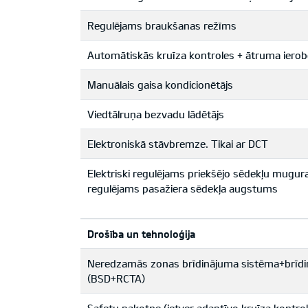
Regulējams braukšanas režīms
Automātiskās kruīza kontroles + ātruma ierob
Manuālais gaisa kondicionētājs
Viedtālruņa bezvadu lādētājs
Elektroniskā stāvbremze. Tikai ar DCT
Elektriski regulējams priekšējo sēdekļu mugur
regulējams pasažiera sēdekļa augstums
Drošība un tehnoloģija
Neredzamās zonas brīdinājuma sistēma+brīdin
(BSD+RCTA)