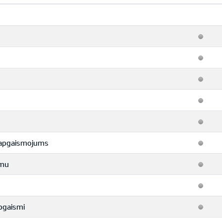
a apgaismojums
umu
apgaismi