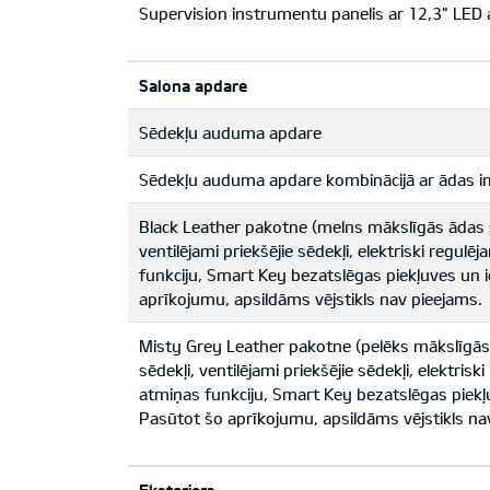
Supervision instrumentu panelis ar 12,3" LED
Salona apdare
Sēdekļu auduma apdare
Sēdekļu auduma apdare kombinācijā ar ādas im
Black Leather pakotne (melns mākslīgās ādas s
ventilējami priekšējie sēdekļi, elektriski regulē
funkciju, Smart Key bezatslēgas piekļuves un 
aprīkojumu, apsildāms vējstikls nav pieejams.
Misty Grey Leather pakotne (pelēks mākslīgās
sēdekļi, ventilējami priekšējie sēdekļi, elektrisk
atmiņas funkciju, Smart Key bezatslēgas piekļ
Pasūtot šo aprīkojumu, apsildāms vējstikls na