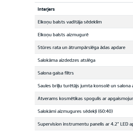
Interjers
Elkoņu balsts vadītāja sēdeklim
Elkoņu balsts aizmugurē
Stūres rata un ātrumpārslēga ādas apdare
Salokāma aizdedzes atslēga
Salona gaisa filtrs
Saules briļļu turētājs jumta konsolē un salon
Atverams kosmētikas spogulis ar apgaismoj
Salokāmi aizmugures sēdekļi (60:40)
Supervision instrumentu panelis ar 4.2" LED 