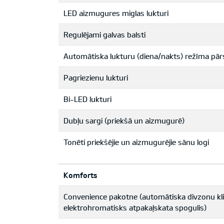
LED aizmugures miglas lukturi
Regulējami galvas balsti
Automātiska lukturu (diena/nakts) režīma pār
Pagriezienu lukturi
Bi-LED lukturi
Dubļu sargi (priekšā un aizmugurē)
Tonēti priekšējie un aizmugurējie sānu logi
Komforts
Convenience pakotne (automātiska divzonu kli
elektrohromatisks atpakaļskata spogulis)