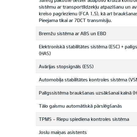
Safety pakotne (ietver adaptīvo kruīza kontr
sistēmu ar transportlīdzekļu atpazīšanu un a
kreiso pagriezienu (FCA 1,5), kā arī braukšana
Pieejama tikai ar 7DCT transmisiju.
Bremžu sistēma ar ABS un EBD
Elektroniskā stabilitātes sistēma (ESC) + pal
(HAS)
Avārijas stopsignāls (ESS)
Automobiļa stabilitātes kontroles sistēma (VS
Palīgssistēma braukšanas uzsākšanai kalnā (
Tālo gaismu automātiskā pārslēgšanās
TPMS - Riepu spiediena kontroles sistēma
Joslu maiņas asistents