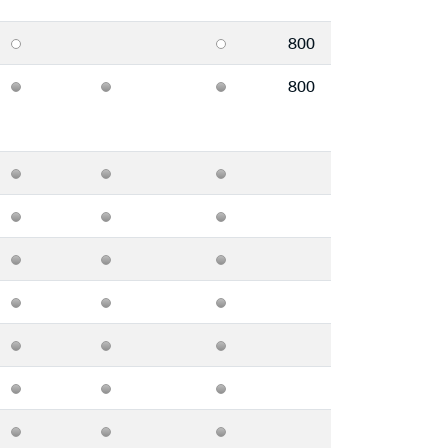
800
800