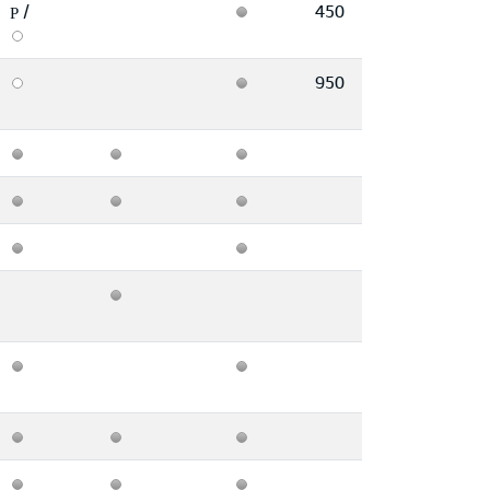
/
450
P
950