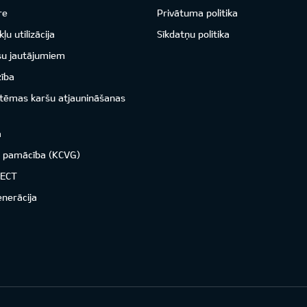
re
Privātuma politika
ļu utilizācija
Sīkdatņu politika
su jautājumiem
zība
istēmas karšu atjaunināšanas
a
o pamācība (KCVG)
NECT
enerācija