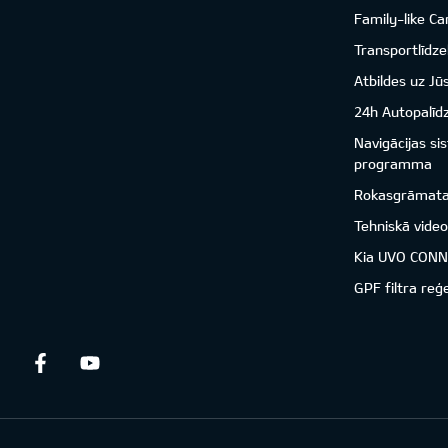
Family-like Ca
Transportlīdzek
Atbildes uz Jū
24h Autopalīd
Navigācijas s
programma
Rokasgrāmat
Tehniskā vide
Kia UVO CON
GPF filtra reģ
Facebook
Youtube