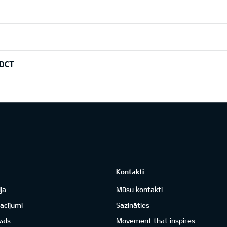
7DCT
Kontakti
ja
Mūsu kontakti
acījumi
Sazināties
vāls
Movement that inspires