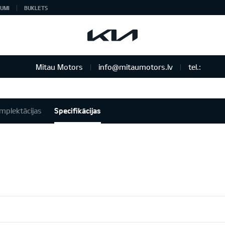
UMI
BUKLETS
Mitau Motors
info@mitaumotors.lv
tel.:
mplektācijas
Specifikācijas