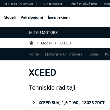
PIETEIKTIES SERVISAM
TESTA BRAUCIENS
JAUTĀ PIEDĀVĀJUMU
JAUN
Modeļi
Pakalpojumi
Īpašniekiem
Modeļi
XCEED
Mitau Motors
Home
Eksterjers un interjers
Cenas
Ko
XCEED
Tehniskie rādītāji
XCEED SUV, 1,6 T-GDI, 180ZS 7DCT